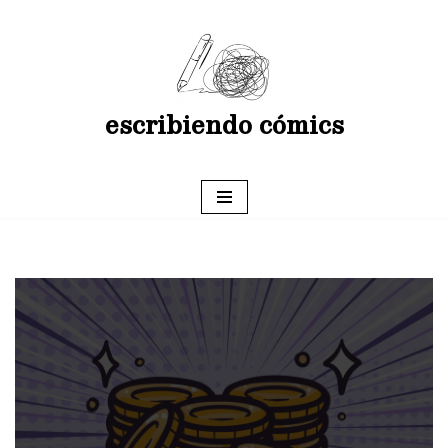
Saltar
al
contenido
escribiendo cómics