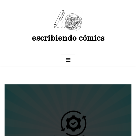
Saltar
al
contenido
escribiendo cómics