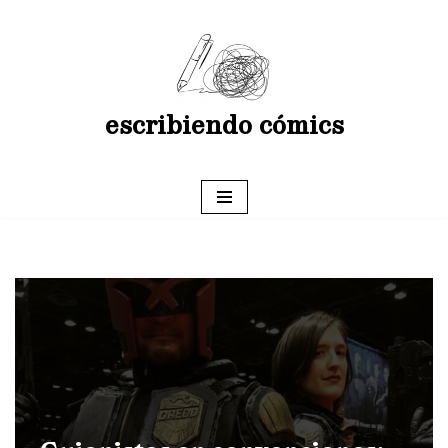
Saltar
al
contenido
escribiendo cómics