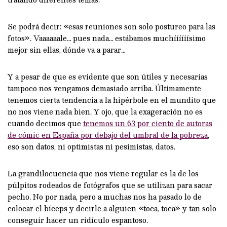
Se podrá decir: «esas reuniones son solo postureo para las
fotos». Vaaaaaale… pues nada… estábamos muchíííííísimo
mejor sin ellas, dónde va a parar…
Y a pesar de que es evidente que son útiles y necesarias
tampoco nos vengamos demasiado arriba. Últimamente
tenemos cierta tendencia a la hipérbole en el mundito que
no nos viene nada bien. Y ojo, que la exageración no es
cuando decimos que
tenemos un 63 por ciento de autoras
de cómic en España por debajo del umbral de la pobreza
,
eso son datos, ni optimistas ni pesimistas, datos.
La grandilocuencia que nos viene regular es la de los
púlpitos rodeados de fotógrafos que se utilizan para sacar
pecho. No por nada, pero a muchas nos ha pasado lo de
colocar el bíceps y decirle a alguien «toca, toca» y tan solo
conseguir hacer un ridículo espantoso.