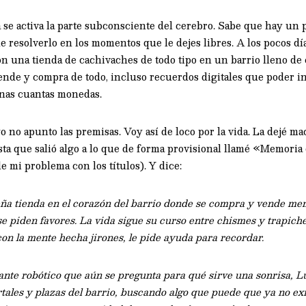
a se activa la parte subconsciente del cerebro. Sabe que hay un 
de resolverlo en los momentos que le dejes libres. A los pocos dí
on una tienda de cachivaches de todo tipo en un barrio lleno de 
de y compra de todo, incluso recuerdos digitales que poder in
unas cuantas monedas.
 no apunto las premisas. Voy así de loco por la vida. La dejé m
ta que salió algo a lo que de forma provisional llamé «Memori
e mi problema con los títulos). Y dice:
a tienda en el corazón del barrio donde se compra y vende memo
e piden favores. La vida sigue su curso entre chismes y trapich
on la mente hecha jirones, le pide ayuda para recordar.
ante robótico que aún se pregunta para qué sirve una sonrisa, L
tales y plazas del barrio, buscando algo que puede que ya no ex