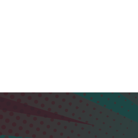
Saltar
al
contenido