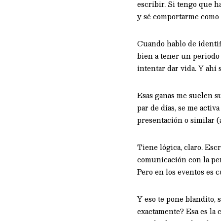
escribir. Si tengo que h
y sé comportarme como 
Cuando hablo de identifi
bien a tener un periodo
intentar dar vida. Y ahí
Esas ganas me suelen su
par de días, se me activa
presentación o similar (
Tiene lógica, claro. Esc
comunicación con la pers
Pero en los eventos es c
Y eso te pone blandito, 
exactamente? Esa es la 