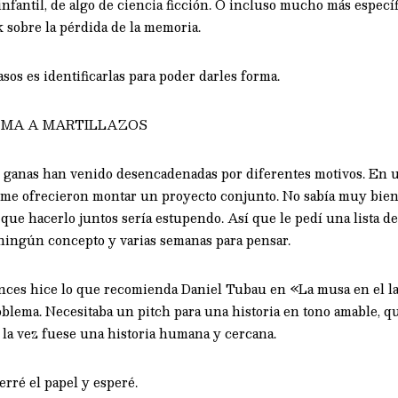
 infantil, de algo de ciencia ficción. O incluso mucho más específ
sobre la pérdida de la memoria.
sos es identificarlas para poder darles forma.
RMA A MARTILLAZOS
s ganas han venido desencadenadas por diferentes motivos. En u
me ofrecieron montar un proyecto conjunto. No sabía muy bien 
que hacerlo juntos sería estupendo. Así que le pedí una lista de
 ningún concepto y varias semanas para pensar.
onces hice lo que recomienda Daniel Tubau en «La musa en el la
oblema. Necesitaba un pitch para una historia en tono amable, q
 la vez fuese una historia humana y cercana.
erré el papel y esperé.