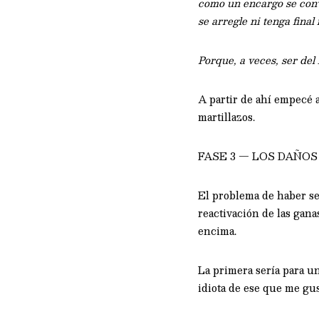
como un encargo se conv
se arregle ni tenga final f
Porque, a veces, ser del 
A partir de ahí empecé 
martillazos.
FASE 3 — LOS DAÑO
El problema de haber se
reactivación de las gan
encima.
La primera sería para u
idiota de ese que me gus