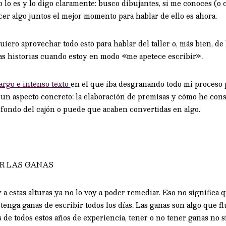
 lo es y lo digo claramente: busco dibujantes, si me conoces (o 
er algo juntos el mejor momento para hablar de ello es ahora.
uiero aprovechar todo esto para hablar del taller o, más bien, de
 las historias cuando estoy en modo «me apetece escribir».
argo e intenso texto
en el que iba desgranando todo mi proceso 
 un aspecto concreto: la elaboración de premisas y cómo he con
fondo del cajón o puede que acaben convertidas en algo.
AR LAS GANAS
y a estas alturas ya no lo voy a poder remediar. Eso no significa 
enga ganas de escribir todos los días. Las ganas son algo que flu
e todos estos años de experiencia, tener o no tener ganas no si