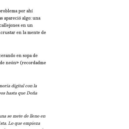
problema por ahí
as apareció algo: una
callejones en un
crustar en la mente de
acerando en sopa de
a de neón» (recordadme
ria digital con la
eos hasta que Doña
una se mete de lleno en
ista. Lo que empieza