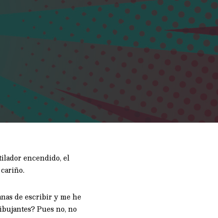
tilador encendido, el
cariño.
anas de escribir y me he
ibujantes? Pues no, no