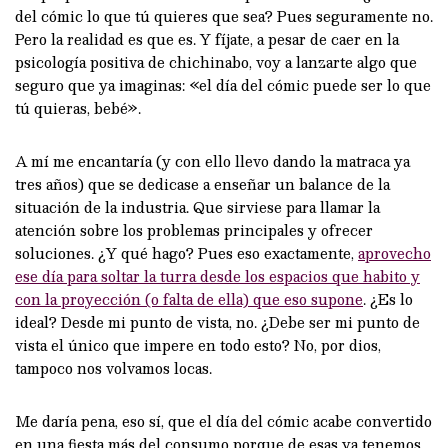
del cómic lo que tú quieres que sea? Pues seguramente no.
Pero la realidad es que es. Y fíjate, a pesar de caer en la
psicología positiva de chichinabo, voy a lanzarte algo que
seguro que ya imaginas: «el día del cómic puede ser lo que
tú quieras, bebé».
A mí me encantaría (y con ello llevo dando la matraca ya
tres años) que se dedicase a enseñar un balance de la
situación de la industria. Que sirviese para llamar la
atención sobre los problemas principales y ofrecer
soluciones. ¿Y qué hago? Pues eso exactamente,
aprovecho
ese día para soltar la turra desde los espacios que habito y
con la proyección (o falta de ella) que eso supone
. ¿Es lo
ideal? Desde mi punto de vista, no. ¿Debe ser mi punto de
vista el único que impere en todo esto? No, por dios,
tampoco nos volvamos locas.
Me daría pena, eso sí, que el día del cómic acabe convertido
en una fiesta más del consumo porque de esas ya tenemos