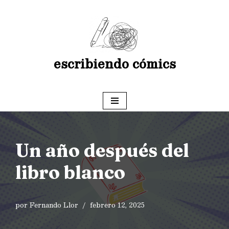
Saltar
al
contenido
escribiendo cómics
Un año después del
libro blanco
por
Fernando Llor
febrero 12, 2025