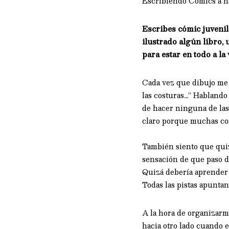
Escribiendo Cómics a hab
Escribes cómic juvenil,
ilustrado algún libro
para estar en todo a la
Cada vez que dibujo me d
las costuras…” Hablando 
de hacer ninguna de las
claro porque muchas cos
También siento que quiz
sensación de que paso de
Quizá debería aprender 
Todas las pistas apunta
A la hora de organizarm
hacia otro lado cuando e