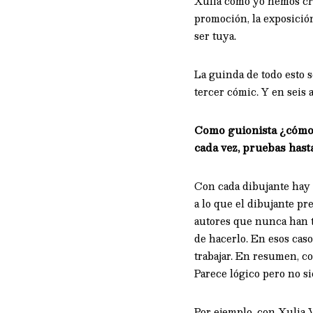
Xulia como yo hemos cre
promoción, la exposición
ser tuya.
La guinda de todo esto 
tercer cómic. Y en seis
Como guionista ¿cómo t
cada vez, pruebas hasta
Con cada dibujante hay 
a lo que el dibujante pr
autores que nunca han t
de hacerlo. En esos cas
trabajar. En resumen, c
Parece lógico pero no s
Por ejemplo, con Xulia V