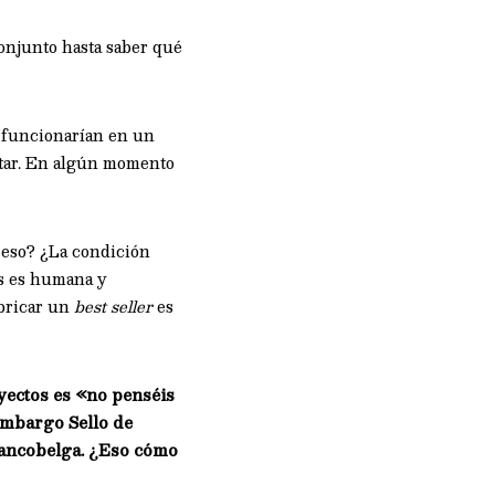
onjunto hasta saber qué
a funcionarían en un
ntar. En algún momento
e eso? ¿La condición
as es humana y
abricar un
best seller
es
yectos es «no penséis
 embargo Sello de
francobelga. ¿Eso cómo