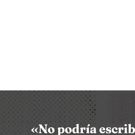
Saltar
al
contenido
«No podría escribi