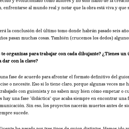
cido y evolucionado como autores y no solo hablo de la creació
, enfrentarse al mundo real y notar que la obra está viva y que 
será la conclusión del último tomo donde habrán pasado seis año
 años pasan muchas cosas. También (crucemos los dedos) algunos
e organizas para trabajar con cada dibujante? ¿Tienes un ú
 dar con la clave?
una fase de acuerdo para afrontar el formato definitivo del gui
ecise o necesite. Eso si lo tiene claro, porque algunas veces me
rabajado con guionista y no saben muy bien cómo empezar o cu
os hay una fase “didáctica” que acaba siempre en encontrar una
omunicación. Sin eso, los proyectos nacerán muertos antes de si
iempre sucede.
icente he pasado por tres tipos de guion distintos. Hemos ido p