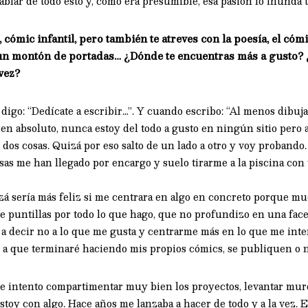
lar de todo esto y, como era presumible, esa pasión lo inunda t
 cómic infantil, pero también te atreves con la poesía, el cómi
, un montón de portadas… ¿Dónde te encuentras más a gusto?
 vez?
igo: “Dedícate a escribir…”. Y cuando escribo: “Al menos dibuja
en absoluto, nunca estoy del todo a gusto en ningún sitio pero a
 dos cosas. Quizá por eso salto de un lado a otro y voy proband
as me han llegado por encargo y suelo tirarme a la piscina con 
á sería más feliz si me centrara en algo en concreto porque mu
 puntillas por todo lo que hago, que no profundizo en una facet
a decir no a lo que me gusta y centrarme más en lo que me inte
n a que terminaré haciendo mis propios cómics, se publiquen o n
e intento compartimentar muy bien los proyectos, levantar muros
stoy con algo. Hace años me lanzaba a hacer de todo y a la vez.