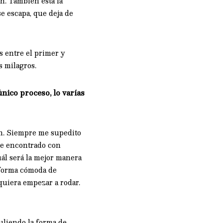
n. También está la
se escapa, que deja de
s entre el primer y
 milagros.
nico proceso, lo varías
on. Siempre me supedito
 he encontrado con
ál será la mejor manera
 forma cómoda de
quiera empezar a rodar.
uliendo la forma de