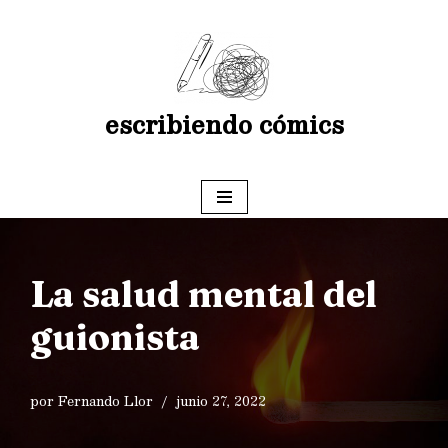
Saltar
al
contenido
escribiendo cómics
La salud mental del
guionista
por
Fernando Llor
junio 27, 2022