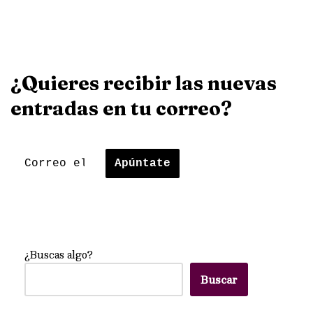
¿Quieres recibir las nuevas
entradas en tu correo?
¿Buscas algo?
Buscar