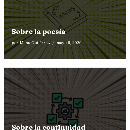
Sobre la poesía
por
Manu Gutiérrez
mayo 9, 2026
Sobre la continuidad