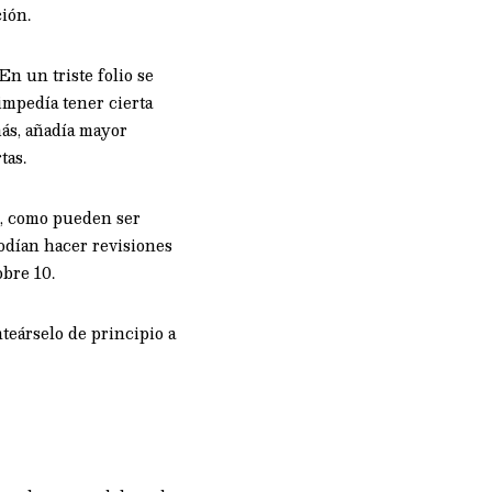
ión.
n un triste folio se
impedía tener cierta
más, añadía mayor
tas.
o, como pueden ser
podían hacer revisiones
bre 10.
teárselo de principio a