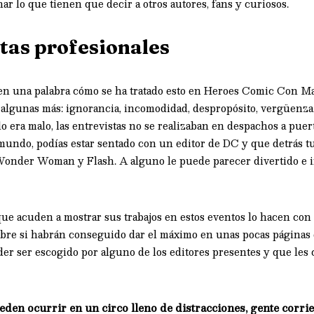
r lo que tienen que decir a otros autores, fans y curiosos.
tas profesionales
en una palabra cómo se ha tratado esto en Heroes Comic Con Ma
algunas más: ignorancia, incomodidad, despropósito, vergüenza y
do era malo, las entrevistas no se realizaban en despachos a puer
 mundo, podías estar sentado con un editor de DC y que detrás t
onder Woman y Flash. A alguno le puede parecer divertido e in
ue acuden a mostrar sus trabajos en estos eventos lo hacen co
re si habrán conseguido dar el máximo en unas pocas páginas o 
der ser escogido por alguno de los editores presentes y que le
den ocurrir en un circo lleno de distracciones, gente corri