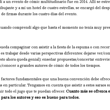
í a un evento de cómic multitudinario fue en 2014. Allí se estr
 dibujante y a mí un hotel de cuatro estrellas, se encargó del des
 de firmas durante los cuatro días del evento.
uando comprendí algo que hasta el momento no tenía muy pre
ueda compaginar con asistir a la fiesta de la espuma o con reco
 es trabajar desde varias perspectivas diferentes: dejarse ver/c
sto ahora queda genial); enseñar propuestas/concertar entrevist
as/conocer a grandes autores de cómic de todos los tiempos.
es factores fundamentales que una buena convención debe ofrece
as en particular. Tengamos en cuenta que asistir a estos saraos s
ir todo el jugo que te puedan ofrecer.
Cuanto más se ofrezca e
r para los autores y eso es bueno para todos.