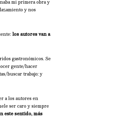
enaba mi primera obra y
plazamiento y nos
sente:
los autores van a
rridos gastronómicos. Se
onocer gente/hacer
as/buscar trabajo; y
r a los autores en
uele ser caro y siempre
n este sentido, más