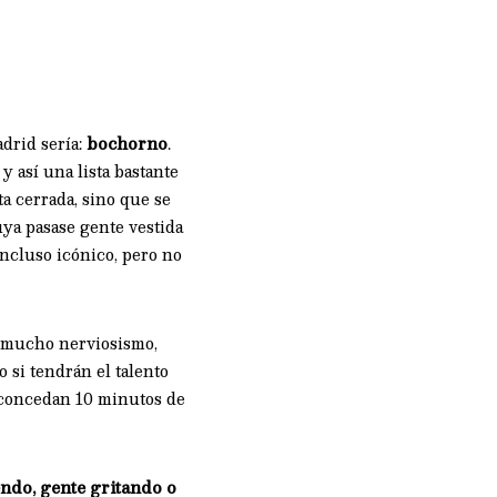
drid sería:
bochorno
.
 así una lista bastante
ta cerrada, sino que se
uya pasase gente vestida
cluso icónico, pero no
n mucho nerviosismo,
si tendrán el talento
s concedan 10 minutos de
endo, gente gritando o